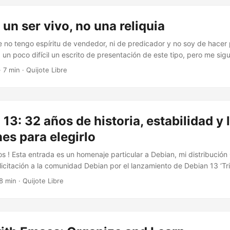
that you’re talking about some relic. ...
un ser vivo, no una reliquia
 no tengo espíritu de vendedor, ni de predicador y no soy de hacer p
 un poco difícil un escrito de presentación de este tipo, pero me si
al es una gran idea, así que vamos a ello. Si yo tuviese que llamar l
·
7 min
·
Quijote Libre
cs, en breve tiempo, mi frase sería: Emacs es la catedral del softwar
 13: 32 años de historia, estabilidad y 
es para elegirlo
os ! Esta entrada es un homenaje particular a Debian, mi distribució
icitación a la comunidad Debian por el lanzamiento de Debian 13 ‘Tri
 compartiendo conocimiento y difundiendo el Software Libre. Si en m
8 min
·
Quijote Libre
endo con Emacs: Organizar y Aprender hablaba de la importancia de
tengo que hacerlo sobre la base de esos pilares. Por eso, esta entra
cio, tiene que hablar sí o sí de Debian, ya que está en la base de tod
ta se ha aproximado mucho a la aparición estelar de Debian 13 ‘Trixie