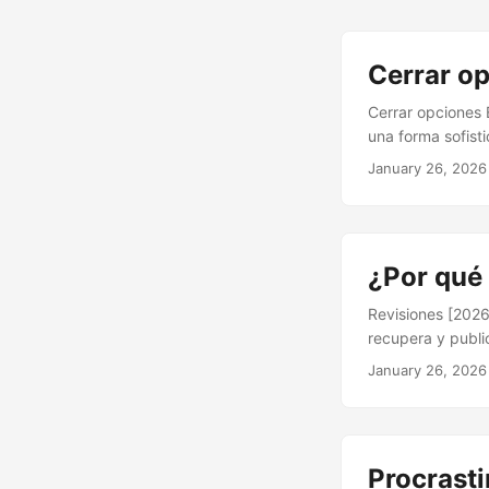
Cerrar o
Cerrar opciones 
una forma sofist
convierte en el 
January 26, 2026
decisiones que m
general, no está
decisión importan
alrededor del “s
¿Por qué
madurar. ...
Revisiones [2026
recupera y publi
mínima limitada a
January 26, 2026
conclusiones. De
circunstancias p
atemporal. ...
Procrast