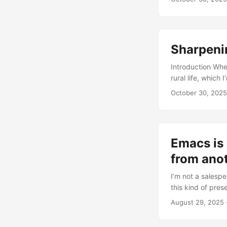
ratos, mi termina
resuelto. Ahora 
mantenimiento co
que la cosecha —l
Sharpenin
Introduction Whe
rural life, which
working time ins
October 30, 2025
For years I searc
understand that 
Like in a vegeta
—useful notes, cl
Emacs is l
from anot
I’m not a salesper
this kind of pres
Pitch.. If I had 
August 29, 2025
of software. If 
people won’t know 