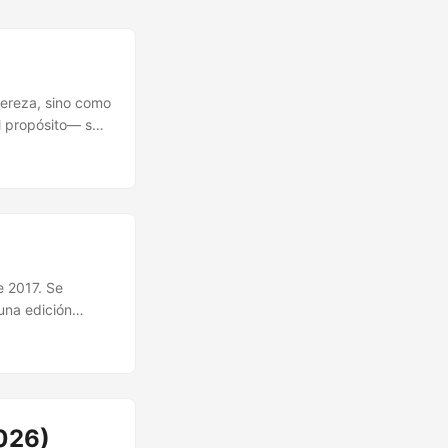
pereza, sino como
l propósito— se
mado varias
io de año, en
tomado una
de vivir
ece realmente a
e 2017. Se
una edición
ntido ni las
tomada desde unas
ión universal ni
2026)