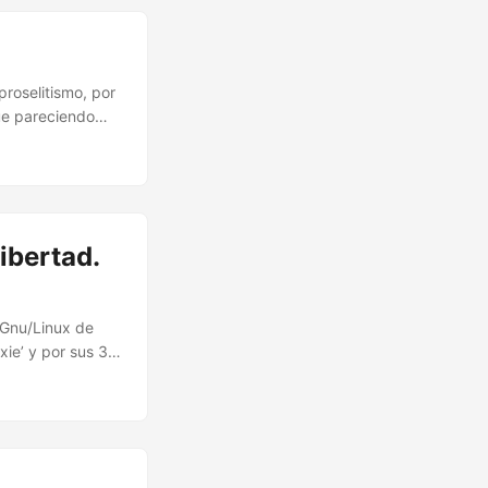
roselitismo, por
gue pareciendo
a atención de
e. ...
libertad.
n Gnu/Linux de
xie’ y por sus 32
i entrada
 Emacs, uno de
da que forma
o mi sistema y
’, que si todo va