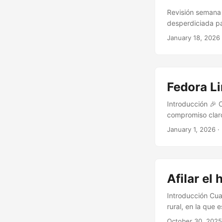
Revisión semana
desperdiciada pa
suceder—, sino p
January 18, 2026
sistema El lunes 
gestiona un ento
limitaciones de 
equipo (Sinclair
Fedora Li
Introducción 🎉 
compromiso claro:
publicar, sino de
January 1, 2026
·
software libre en
este nuevo comie
Afilar el
Introducción Cua
rural, en la que
parte de mi tiem
October 30, 2025