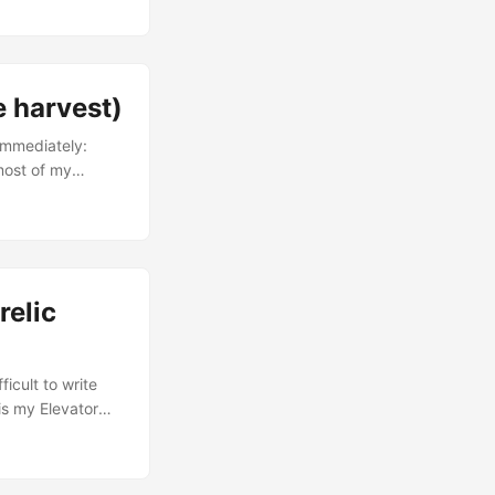
que lo deja todo
sino con
l terreno para
n fricción. ...
e harvest)
immediately:
 most of my
es my terminal.
thing. Now I
ous maintenance.
d so the harvest
relic
ficult to write
 is my Elevator
s the cathedral
es are that many
80s, they’ll think