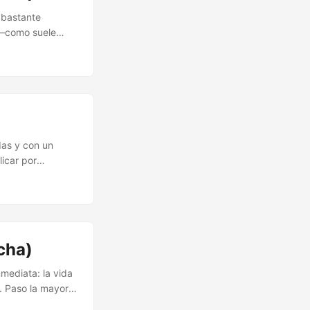
 bastante
a —como suele
dor. Ruido en mi
ue crea y
ras no hubiese
que mi primer
ntrolados. ...
das y con un
licar por
eal de Linux y del
o a acompañarme en
echa)
mediata: la vida
. Paso la mayor
 mi agenda y, a