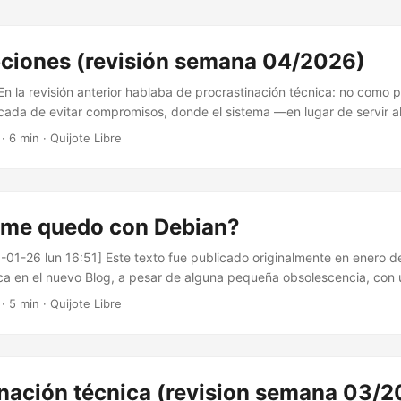
pciones (revisión semana 04/2026)
En la revisión anterior hablaba de procrastinación técnica: no como 
icada de evitar compromisos, donde el sistema —en lugar de servir a
propósito. Esta semana ha sido relevante precisamente porque he to
·
6 min
·
Quijote Libre
e encaminan a ir cerrando temas, y eso merece ser explicado. El inic
 siendo un tiempo de grandes avances visibles. Sin embargo, sí he 
te: consolidar lo aprendido y ordenar mis notas recientes para dejar 
istema”. Es en ese camino donde espero que todo lo aprendido empi
 me quedo con Debian?
-01-26 lun 16:51] Este texto fue publicado originalmente en enero d
ca en el nuevo Blog, a pesar de alguna pequeña obsolescencia, con 
 correcciones formales y eliminación de duplicidades, sin alterar el se
·
5 min
·
Quijote Libre
be leerse como una decisión situada: una elección técnica y vital 
ersonales, profesionales y físicas concretas, no como una recomendac
inación técnica (revision semana 03/