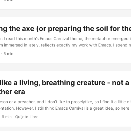
l. Durante años busqué el init perfecto: esa configuración platónica 
entiendo que el verdadero progreso no llega con grandes rediseños, 
ntinuo. Como en un huerto: arar, desbrozar, regar, podar. Preparar e
as notas útiles, los textos claros, los proyectos terminados— llegue si
g the axe (or preparing the soil for th
n I read this month’s Emacs Carnival theme, the metaphor emerged 
 I’m immersed in lately, reflects exactly my work with Emacs. I spend
ide Emacs. It’s my editor, my writing studio, my agenda, and sometim
·
5 min
hed for the perfect init: that platonic configuration that solves every
true progress doesn’t come from grand redesigns, but from continu
ble garden: plowing, clearing, watering, pruning. Preparing the groun
ear texts, finished projects—arrives without friction. ...
ike a living, breathing creature - not a 
her era
son or a preacher, and I don’t like to proselytize, so I find it a little dif
entation. However, I still think Emacs Carnival is a great idea, so here
to grab someone’s attention about Emacs quickly, I would say: Emacs i
·
6 min
·
Quijote Libre
we ask about Emacs today, outside of its faithful congregation, chanc
what it is, and if you tell them it’s a text editor that was born in the 