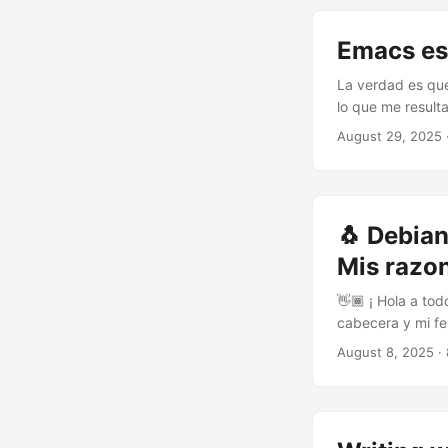
you’re crazy and 
Emacs es 
La verdad es que
lo que me resulta
que Emacs Carniv
August 29, 2025
alguien sobre Ema
🐧 Debian
Mis razon
👋🏾 ¡ Hola a tod
cabecera y mi fel
años trabajando,
August 8, 2025
·
anterior Escribi
los pilares, hoy 
parte de mi reini
dado que mi vuel