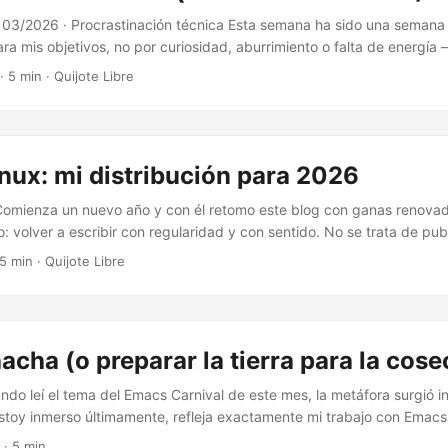
 03/2026 · Procrastinación técnica Esta semana ha sido una semana
ra mis objetivos, no por curiosidad, aburrimiento o falta de energí
or algo mucho más concreto y, vistas las consecuencias, más revela
·
5 min
·
Quijote Libre
me percaté de un pequeño detalle: Lutris no “ejecuta juegos”, sino q
rno Windows por juego. Aunque esto no era en sí un problema mient
espacio, no me gusta este tipo de dispendio. Probablemente influye 
 ZX81) solo tenía 1 kB de memoria y me gusta mantener los recursos co
nux: mi distribución para 2026
Comienza un nuevo año y con él retomo este blog con ganas renova
 volver a escribir con regularidad y con sentido. No se trata de pub
 compartir experiencias, aprendizajes y reflexiones nacidas del uso r
5 min
·
Quijote Libre
 el día a día. Si estás leyendo esto, te doy la bienvenida y te invit
nzo. ...
 hacha (o preparar la tierra para la cos
ndo leí el tema del Emacs Carnival de este mes, la metáfora surgió in
 estoy inmerso últimamente, refleja exactamente mi trabajo con Emacs
po de trabajo dentro de Emacs. Es mi editor, mi estudio de escritura,
·
5 min